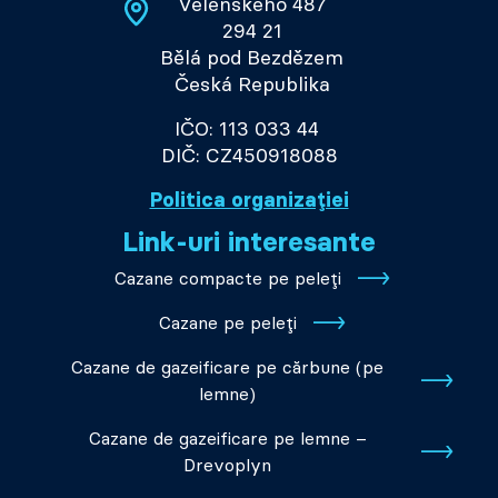
Velenského 487
294 21
Bělá pod Bezdězem
Česká Republika
IČO: 113 033 44
DIČ: CZ450918088
Politica organizației
Link-uri interesante
Cazane compacte pe peleți
Cazane pe peleți
Cazane de gazeificare pe cărbune (pe
lemne)
Cazane de gazeificare pe lemne –
Drevoplyn