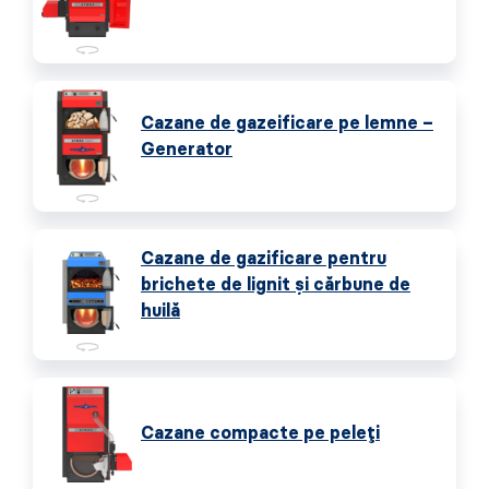
Cazane de gazeificare pe lemne –
Generator
Cazane de gazificare pentru
brichete de lignit și cărbune de
huilă
Cazane compacte pe peleți