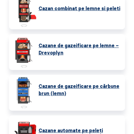
Cazan combinat pe lemne si peleti
Cazane de gazeificare pe lemne –
Drevoplyn
Cazane de gazeificare pe cărbune
brun (lemn)
Cazane automate pe peleţi