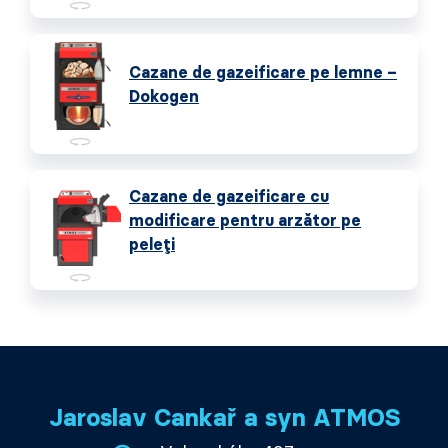
Cazane de gazeificare pe lemne –
Dokogen
Cazane de gazeificare cu
modificare pentru arzător pe
peleți
Jaroslav Cankař a syn ATMOS