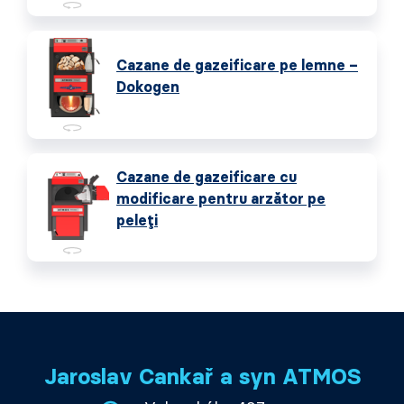
Cazane de gazeificare pe lemne –
Dokogen
Cazane de gazeificare cu
modificare pentru arzător pe
peleți
Jaroslav Cankař a syn ATMOS