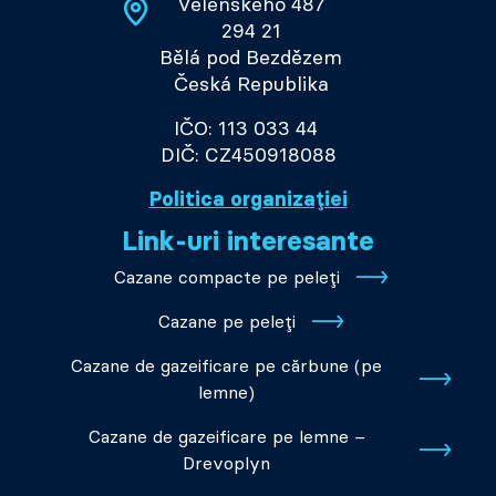
Velenského 487
294 21
Bělá pod Bezdězem
Česká Republika
IČO: 113 033 44
DIČ: CZ450918088
Politica organizației
Link-uri interesante
Cazane compacte pe peleți
Cazane pe peleți
Cazane de gazeificare pe cărbune (pe
lemne)
Cazane de gazeificare pe lemne –
Drevoplyn