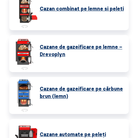
Cazan combinat pe lemne si peleti
Cazane de gazeificare pe lemne –
Drevoplyn
Cazane de gazeificare pe cărbune
brun (lemn)
Cazane automate pe peleţi