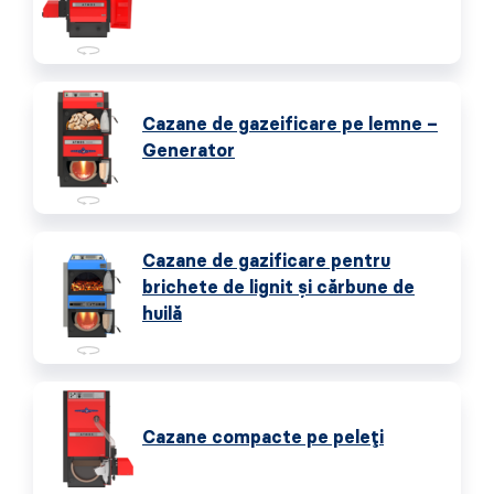
Cazane de gazeificare pe lemne –
Generator
Cazane de gazificare pentru
brichete de lignit și cărbune de
huilă
Cazane compacte pe peleți