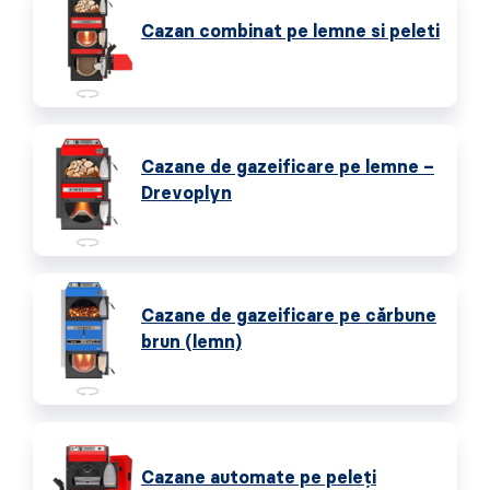
Cazan combinat pe lemne si peleti
Cazane de gazeificare pe lemne –
Drevoplyn
Cazane de gazeificare pe cărbune
brun (lemn)
Cazane automate pe peleţi