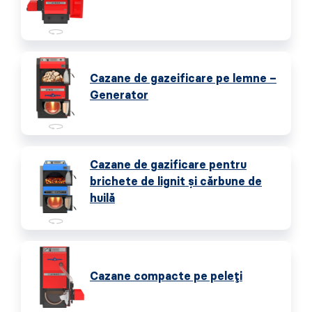
Cazane de gazeificare pe lemne –
Generator
Cazane de gazificare pentru
brichete de lignit și cărbune de
huilă
Cazane compacte pe peleți