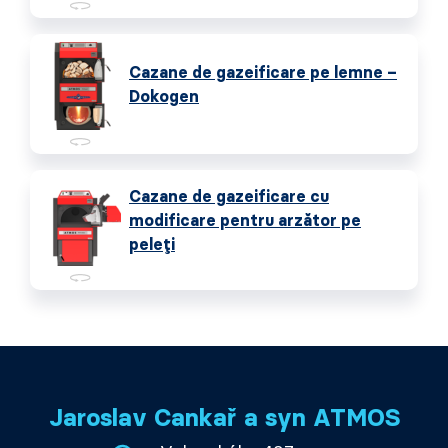
Cazane de gazeificare pe lemne –
Dokogen
Cazane de gazeificare cu
modificare pentru arzător pe
peleți
Jaroslav Cankař a syn ATMOS