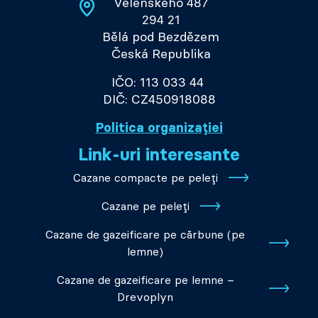
Velenského 487
294 21
Bělá pod Bezdězem
Česká Republika
IČO: 113 033 44
DIČ: CZ450918088
Politica organizației
Link-uri interesante
Cazane compacte pe peleți
Cazane pe peleți
Cazane de gazeificare pe cărbune (pe
lemne)
Cazane de gazeificare pe lemne –
Drevoplyn