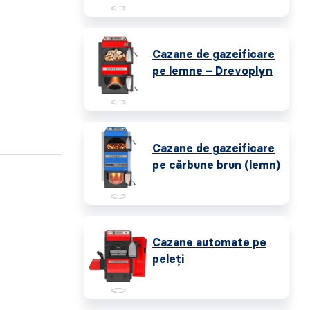
Cazane de gazeificare
pe lemne – Drevoplyn
Cazane de gazeificare
pe cărbune brun (lemn)
Cazane automate pe
peleţi