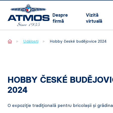
Despre
Vizită
firmă
virtuală
Home
Události
Hobby české budějovice 2024
HOBBY ČESKÉ BUDĚJOVI
2024
O expoziție tradițională pentru bricolașii și grădinar