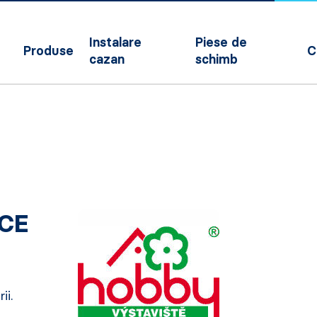
Instalare
Piese de
Produse
C
cazan
schimb
CE
ii.