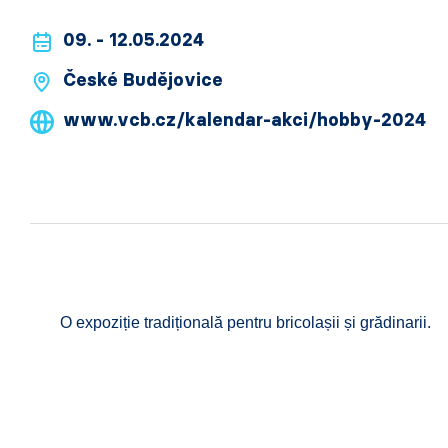
09. - 12.05.2024
České Budějovice
www.vcb.cz/kalendar-akci/hobby-2024
O expoziție tradițională pentru bricolașii și grădinarii.