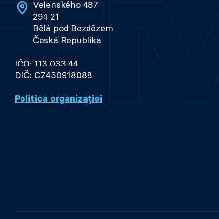
Velenského 487
294 21
Bělá pod Bezdězem
Česká Republika
IČO: 113 033 44
DIČ: CZ450918088
Politica organizației