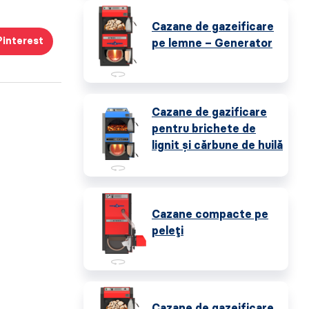
Cazane de gazeificare
Pinterest
pe lemne – Generator
Cazane de gazificare
pentru brichete de
lignit și cărbune de huilă
Cazane compacte pe
peleți
Cazane de gazeificare