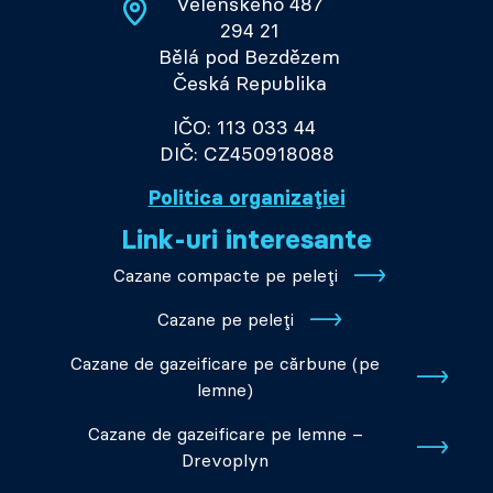
Velenského 487
294 21
Bělá pod Bezdězem
Česká Republika
IČO: 113 033 44
DIČ: CZ450918088
Politica organizației
Link-uri interesante
Cazane compacte pe peleți
Cazane pe peleți
Cazane de gazeificare pe cărbune (pe
lemne)
Cazane de gazeificare pe lemne –
Drevoplyn