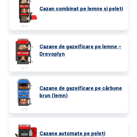
Cazan combinat pe lemne si peleti
Cazane de gazeificare pe lemne –
Drevoplyn
Cazane de gazeificare pe cărbune
brun (lemn)
Cazane automate pe peleţi