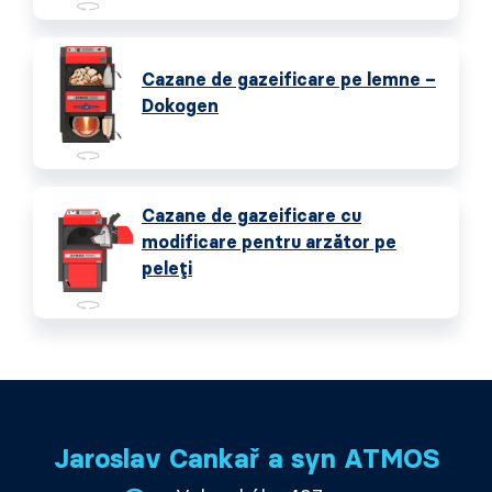
Cazane de gazeificare pe lemne –
Dokogen
Cazane de gazeificare cu
modificare pentru arzător pe
peleți
Jaroslav Cankař a syn ATMOS