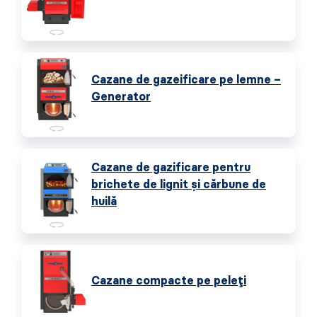
Cazane de gazeificare pe lemne –
Generator
Cazane de gazificare pentru
brichete de lignit și cărbune de
huilă
Cazane compacte pe peleți