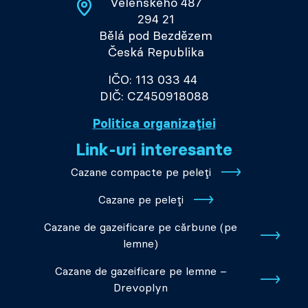
Velenského 487
294 21
Bělá pod Bezdězem
Česká Republika
IČO: 113 033 44
DIČ: CZ450918088
Politica organizației
Link-uri interesante
Cazane compacte pe peleți
Cazane pe peleți
Cazane de gazeificare pe cărbune (pe
lemne)
Cazane de gazeificare pe lemne –
Drevoplyn