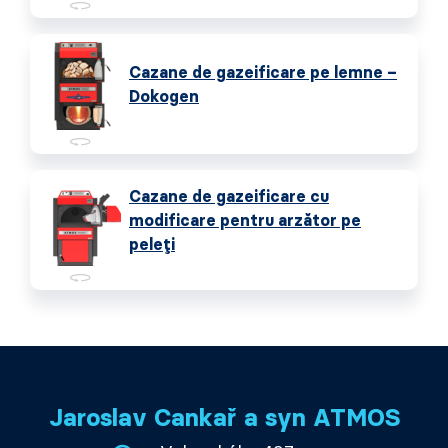
Cazane de gazeificare pe lemne –
Dokogen
Cazane de gazeificare cu
modificare pentru arzător pe
peleți
Jaroslav Cankař a syn ATMOS