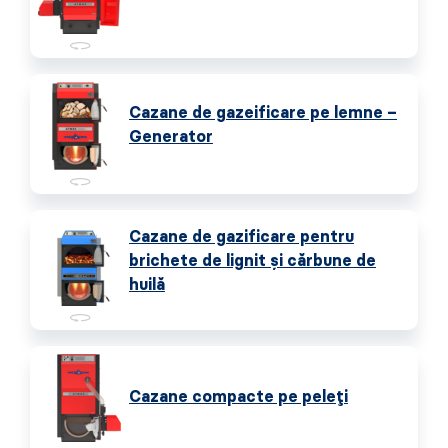
Cazane de gazeificare pe lemne –
Generator
Cazane de gazificare pentru
brichete de lignit și cărbune de
huilă
Cazane compacte pe peleți