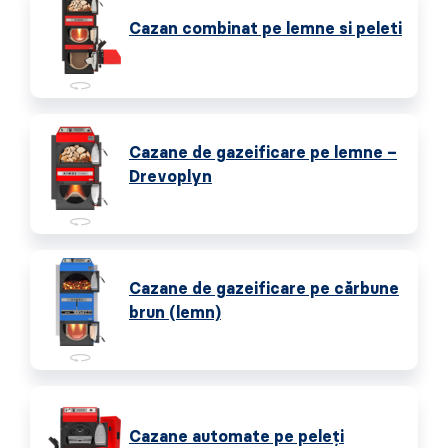
Cazan combinat pe lemne si peleti
Cazane de gazeificare pe lemne –
Drevoplyn
Cazane de gazeificare pe cărbune
brun (lemn)
Cazane automate pe peleţi