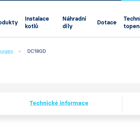
Instalace
Náhradní
Techni
odukty
Dotace
kotlů
díly
topen
okogen
DC18GD
Technické informace