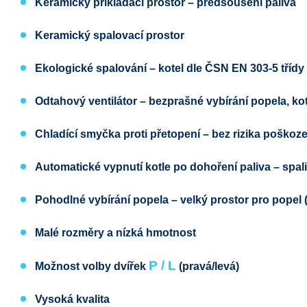
Keramický přikládací prostor – předsoušení paliva
Keramický spalovací prostor
Ekologické spalování
– kotel dle
ČSN EN 303-5
třídy
Odtahový ventilátor
– bezprašné vybírání popela, ko
Chladící smyčka proti přetopení
– bez rizika poškoze
Automatické vypnutí kotle po dohoření paliva
– spal
Pohodlné vybírání popela
– velký prostor pro popel 
Malé rozměry a nízká hmotnost
P / L
Možnost volby dvířek
(pravá
/levá)
Vysoká kvalita