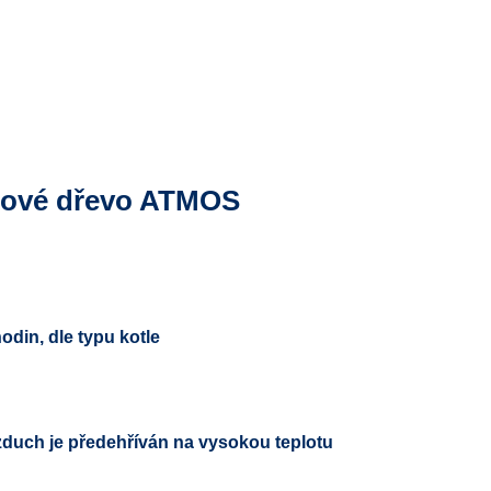
usové dřevo ATMOS
odin, dle typu kotle
zduch je předehříván na vysokou teplotu