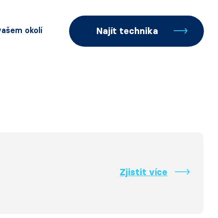
 vašem okolí
Najít technika
Zjistit více