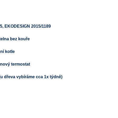
 5
, EKODESIGN
2015/1189
telna bez kouře
ní kotle
inový termostat
(u dřeva vybíráme cca 1x týdně)