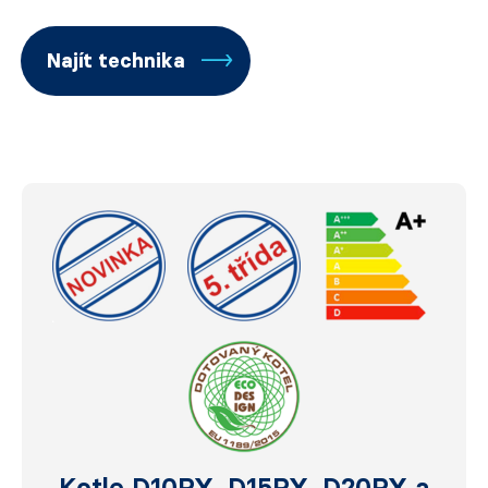
Najít technika
Kotle D10PX, D15PX, D20PX a