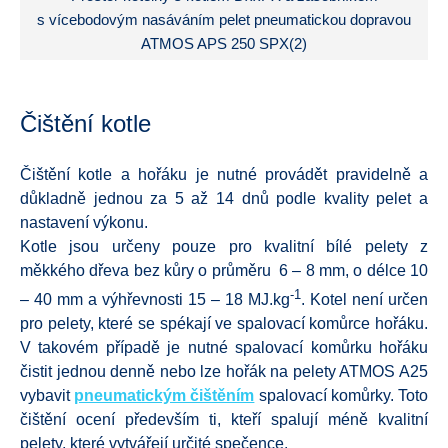
s vícebodovým nasáváním pelet pneumatickou dopravou
ATMOS APS 250 SPX(2)
Čištění kotle
Čištění kotle a hořáku je nutné provádět pravidelně a
důkladně jednou za 5 až 14 dnů podle kvality pelet a
nastavení výkonu.
Kotle jsou určeny pouze pro kvalitní bílé pelety z
měkkého dřeva bez kůry o průměru 6 – 8 mm, o délce 10
-1
– 40 mm a výhřevnosti 15 – 18 MJ.kg
. Kotel není určen
pro pelety, které se spékají ve spalovací komůrce hořáku.
V takovém případě je nutné spalovací komůrku hořáku
čistit jednou denně nebo lze hořák na pelety ATMOS A25
vybavit
pneumatickým čištěním
spalovací komůrky. Toto
čištění ocení především ti, kteří spalují méně kvalitní
pelety, které vytvářejí určité spečence.