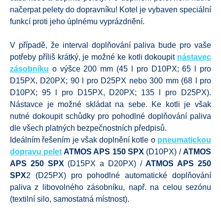
načerpat pelety do dopravníku! Kotel je vybaven speciální
funkcí proti jeho úplnému vyprázdnění.
V případě, že interval doplňování paliva bude pro vaše
potřeby příliš krátký, je možné ke kotli dokoupit
nástavec
zásobníku
o výšce 200 mm (45 l pro D10PX; 65 l pro
D15PX, D20PX; 90 l pro D25PX nebo 300 mm (68 l pro
D10PX; 95 l pro D15PX, D20PX; 135 l pro D25PX).
Nástavce je možné skládat na sebe. Ke kotli je však
nutné dokoupit schůdky pro pohodlné doplňování paliva
dle všech platných bezpečnostních předpisů.
Ideálním řešením je však doplnění kotle o
pneumatickou
dopravu pelet
ATMOS APS 150 SPX
(D10PX) /
ATMOS
APS 250 SPX
(D15PX a D20PX) /
ATMOS APS 250
SPX
2 (D25PX) pro pohodlné automatické doplňování
paliva z libovolného zásobníku, např. na celou sezónu
(textilní silo, samostatná místnost).