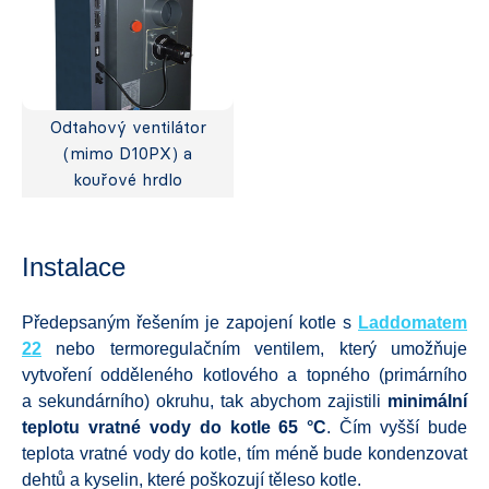
Odtahový ventilátor
(mimo D10PX) a
kouřové hrdlo
Instalace
Předepsaným řešením je zapojení kotle s
Laddomatem
22
nebo termoregulačním ventilem, který umožňuje
vytvoření odděleného kotlového a topného (primárního
a sekundárního) okruhu, tak abychom zajistili
minimální
teplotu vratné vody do kotle 65 °C
. Čím vyšší bude
teplota vratné vody do kotle, tím méně bude kondenzovat
dehtů a kyselin, které poškozují těleso kotle.