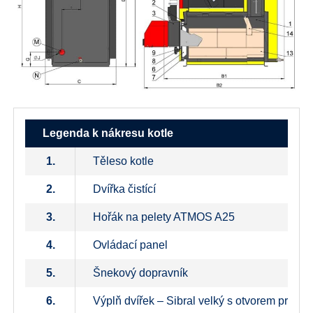
Legenda k nákresu kotle
1.
Těleso kotle
2.
Dvířka čistící
3.
Hořák na pelety ATMOS A25
4.
Ovládací panel
5.
Šnekový dopravník
6.
Výplň dvířek – Sibral velký s otvorem pro ho