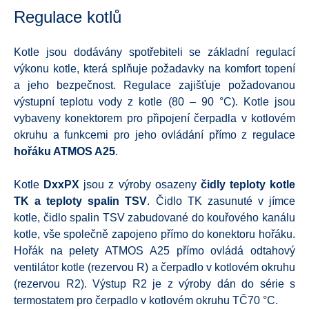
Regulace kotlů
Kotle jsou dodávány spotřebiteli se základní regulací
výkonu kotle, která splňuje požadavky na komfort topení
a jeho bezpečnost. Regulace zajišťuje požadovanou
výstupní teplotu vody z kotle (80 – 90 °C). Kotle jsou
vybaveny konektorem pro připojení čerpadla v kotlovém
okruhu a funkcemi pro jeho ovládání přímo z regulace
hořáku ATMOS A25
.
Kotle
DxxPX
jsou z výroby osazeny
čidly teploty kotle
TK a teploty spalin TSV
. Čidlo TK zasunuté v jímce
kotle, čidlo spalin TSV zabudované do kouřového kanálu
kotle, vše společně zapojeno přímo do konektoru hořáku.
Hořák na pelety ATMOS A25 přímo ovládá odtahový
ventilátor kotle (rezervou R) a čerpadlo v kotlovém okruhu
(rezervou R2). Výstup R2 je z výroby dán do série s
termostatem pro čerpadlo v kotlovém okruhu TČ70 °C.