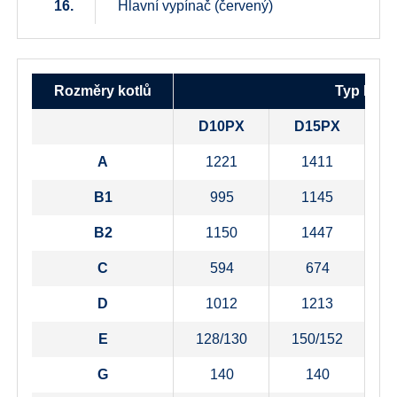
16.
Hlavní vypínač (červený)
Rozměry kotlů
Typ kotle
D10PX
D15PX
A
1221
1411
B1
995
1145
B2
1150
1447
C
594
674
D
1012
1213
E
128/130
150/152
1
G
140
140