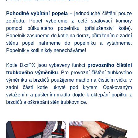
Pohodlné vybírání popela
– jednoduché čištění pouze
zepředu. Popel vybereme z celé spalovací komory
pomocí půlkulatého popelníku (příslušenství kotle).
Popelník zasuneme do kotle na doraz, přiražením o zadní
stěnu popel nahrneme do popelníku a vytáhneme.
Popelník v kotli nikdy nenecháváme!
Kotle DxxPX jsou vybaveny funkcí
provozního čištění
trubkového výměníku.
Pro provozní čištění trubkového
výměníku a brzdičů použijeme madlo na čistícím víčku v
zadní části kotle ukryté pod krytem. Opakovaným
vytažením a puštěním madla dojde k oklepání popílku z
brzdičů a oškrábání stěn trubkovnice.