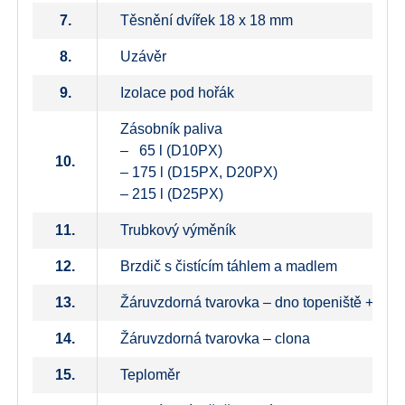
7.
Těsnění dvířek 18 x 18 mm
8.
Uzávěr
9.
Izolace pod hořák
Zásobník paliva
– 65 l (D10PX)
10.
– 175 l (D15PX, D20PX)
– 215 l (D25PX)
11.
Trubkový výměník
12.
Brzdič s čistícím táhlem a madlem
13.
Žáruvzdorná tvarovka – dno topeniště + zad
14.
Žáruvzdorná tvarovka – clona
15.
Teploměr