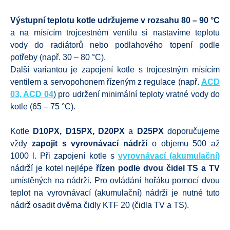
Výstupní teplotu kotle udržujeme v rozsahu 80 – 90 °C
a na mísícím trojcestném ventilu si nastavíme teplotu
vody do radiátorů nebo podlahového topení podle
potřeby (např. 30 – 80 °C).
Další variantou je zapojení kotle s trojcestným mísícím
ventilem a servopohonem řízeným z regulace (např.
ACD
03, ACD 04
) pro udržení minimální teploty vratné vody do
kotle (65 – 75 °C).
Kotle
D10PX, D15PX, D20PX
a
D25PX
doporučujeme
vždy
zapojit s vyrovnávací nádrží
o objemu 500 až
1000 l. Při zapojení kotle s
vyrovnávací (akumulační)
nádrží je kotel nejlépe
řízen podle dvou čidel TS a TV
umístěných na nádrži. Pro ovládání hořáku pomocí dvou
teplot na vyrovnávací (akumulační) nádrži je nutné tuto
nádrž osadit dvěma čidly KTF 20 (čidla TV a TS).