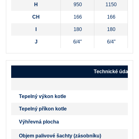
H
950
1150
CH
166
166
I
180
180
J
6/4″
6/4”
Technické údaje
Tepelný výkon kotle
Tepelný příkon kotle
Výhřevná plocha
Objem palivové šachty (zásobníku)