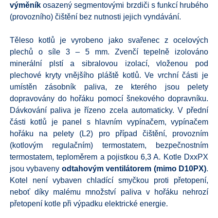
výměník
osazený segmentovými brzdiči s funkcí hrubého
(provozního) čištění bez nutnosti jejich vyndávání.
Těleso kotlů je vyrobeno jako svařenec z ocelových
plechů o síle 3 – 5 mm. Zvenčí tepelně izolováno
minerální plstí a sibralovou izolací, vloženou pod
plechové kryty vnějšího pláště kotlů.
Ve vrchní části je
umístěn zásobník paliva, ze kterého jsou pelety
dopravovány do hořáku pomocí šnekového dopravníku.
Dávkování paliva je řízeno zcela automaticky. V přední
části kotlů je panel s hlavním vypínačem, vypínačem
hořáku na pelety (L2) pro případ čištění, provozním
(kotlovým regulačním) termostatem, bezpečnostním
termostatem, teploměrem a pojistkou 6,3 A.
Kotle DxxPX
jsou vybaveny
odtahovým ventilátorem
(mimo D10PX)
.
Kotel není vybaven chladící smyčkou proti přetopení,
neboť díky malému množství paliva v hořáku nehrozí
přetopení kotle při výpadku elektrické energie.