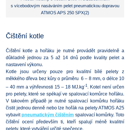
s vícebodovým nasáváním pelet pneumatickou dopravou
ATMOS APS 250 SPX(2)
Čištění kotle
Čištění kotle a hořáku je nutné provádět pravidelně a
důkladně jednou za 5 až 14 dnů podle kvality pelet a
nastavení výkonu.
Kotle jsou určeny pouze pro kvalitní bílé pelety z
měkkého dřeva bez kůry o průměru 6 – 8 mm, o délce 10
-1
– 40 mm a výhřevnosti 15 – 18 MJ.kg
. Kotel není určen
pro pelety, které se spékají ve spalovací komůrce hořáku.
V takovém případě je nutné spalovací komůrku hořáku
čistit jednou denně nebo lze hořák na pelety ATMOS A25
vybavit
pneumatickým čištěním
spalovací komůrky. Toto
čištění ocení především ti, kteří spalují méně kvalitní
pelety, které vytvářejí určité spečence.