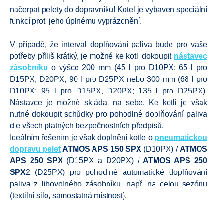
načerpat pelety do dopravníku! Kotel je vybaven speciální
funkcí proti jeho úplnému vyprázdnění.
V případě, že interval doplňování paliva bude pro vaše
potřeby příliš krátký, je možné ke kotli dokoupit
nástavec
zásobníku
o výšce 200 mm (45 l pro D10PX; 65 l pro
D15PX, D20PX; 90 l pro D25PX nebo 300 mm (68 l pro
D10PX; 95 l pro D15PX, D20PX; 135 l pro D25PX).
Nástavce je možné skládat na sebe. Ke kotli je však
nutné dokoupit schůdky pro pohodlné doplňování paliva
dle všech platných bezpečnostních předpisů.
Ideálním řešením je však doplnění kotle o
pneumatickou
dopravu pelet
ATMOS APS 150 SPX
(D10PX) /
ATMOS
APS 250 SPX
(D15PX a D20PX) /
ATMOS APS 250
SPX
2 (D25PX) pro pohodlné automatické doplňování
paliva z libovolného zásobníku, např. na celou sezónu
(textilní silo, samostatná místnost).