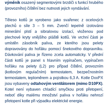
výměník
osazený segmentovými brzdiči s funkcí hrubého
(provozního) čištění bez nutnosti jejich vyndávání.
Těleso kotlů je vyrobeno jako svařenec z ocelových
plechů o síle 3 – 5 mm. Zvenčí tepelně izolováno
minerální plstí a sibralovou izolací, vloženou pod
plechové kryty vnějšího pláště kotlů.
Ve vrchní části je
umístěn zásobník paliva, ze kterého jsou pelety
dopravovány do hořáku pomocí šnekového dopravníku.
Dávkování paliva je řízeno zcela automaticky. V přední
části kotlů je panel s hlavním vypínačem, vypínačem
hořáku na pelety (L2) pro případ čištění, provozním
(kotlovým regulačním) termostatem, bezpečnostním
termostatem, teploměrem a pojistkou 6,3 A.
Kotle DxxPX
jsou vybaveny
odtahovým ventilátorem
(mimo D10PX)
.
Kotel není vybaven chladící smyčkou proti přetopení,
neboť díky malému množství paliva v hořáku nehrozí
přetopení kotle při výpadku elektrické energie.