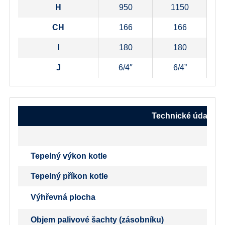
H
950
1150
CH
166
166
I
180
180
J
6/4″
6/4”
Technické údaje
Tepelný výkon kotle
Tepelný příkon kotle
Výhřevná plocha
Objem palivové šachty (zásobníku)