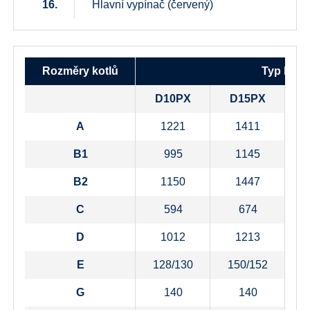
16.
Hlavní vypínač (červený)
Rozměry kotlů
Typ kotle
D10PX
D15PX
A
1221
1411
B1
995
1145
B2
1150
1447
C
594
674
D
1012
1213
E
128/130
150/152
1
G
140
140