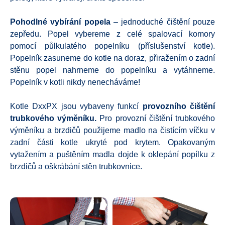
Pohodlné vybírání popela
– jednoduché čištění pouze
zepředu. Popel vybereme z celé spalovací komory
pomocí půlkulatého popelníku (příslušenství kotle).
Popelník zasuneme do kotle na doraz, přiražením o zadní
stěnu popel nahrneme do popelníku a vytáhneme.
Popelník v kotli nikdy nenecháváme!
Kotle DxxPX jsou vybaveny funkcí
provozního čištění
trubkového výměníku.
Pro provozní čištění trubkového
výměníku a brzdičů použijeme madlo na čistícím víčku v
zadní části kotle ukryté pod krytem. Opakovaným
vytažením a puštěním madla dojde k oklepání popílku z
brzdičů a oškrábání stěn trubkovnice.