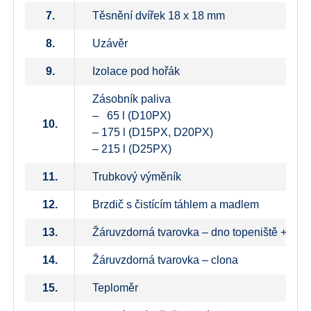
7.
Těsnění dvířek 18 x 18 mm
8.
Uzávěr
9.
Izolace pod hořák
Zásobník paliva
– 65 l (D10PX)
10.
– 175 l (D15PX, D20PX)
– 215 l (D25PX)
11.
Trubkový výměník
12.
Brzdič s čistícím táhlem a madlem
13.
Žáruvzdorná tvarovka – dno topeniště + zad
14.
Žáruvzdorná tvarovka – clona
15.
Teploměr