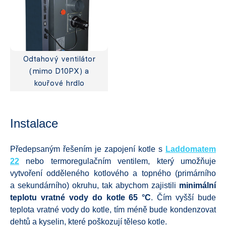
Odtahový ventilátor
(mimo D10PX) a
kouřové hrdlo
Instalace
Předepsaným řešením je zapojení kotle s
Laddomatem
22
nebo termoregulačním ventilem, který umožňuje
vytvoření odděleného kotlového a topného (primárního
a sekundárního) okruhu, tak abychom zajistili
minimální
teplotu vratné vody do kotle 65 °C
. Čím vyšší bude
teplota vratné vody do kotle, tím méně bude kondenzovat
dehtů a kyselin, které poškozují těleso kotle.