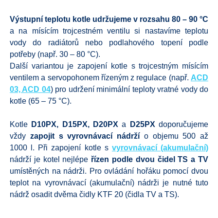
Výstupní teplotu kotle udržujeme v rozsahu 80 – 90 °C
a na mísícím trojcestném ventilu si nastavíme teplotu
vody do radiátorů nebo podlahového topení podle
potřeby (např. 30 – 80 °C).
Další variantou je zapojení kotle s trojcestným mísícím
ventilem a servopohonem řízeným z regulace (např.
ACD
03, ACD 04
) pro udržení minimální teploty vratné vody do
kotle (65 – 75 °C).
Kotle
D10PX, D15PX, D20PX
a
D25PX
doporučujeme
vždy
zapojit s vyrovnávací nádrží
o objemu 500 až
1000 l. Při zapojení kotle s
vyrovnávací (akumulační)
nádrží je kotel nejlépe
řízen podle dvou čidel TS a TV
umístěných na nádrži. Pro ovládání hořáku pomocí dvou
teplot na vyrovnávací (akumulační) nádrži je nutné tuto
nádrž osadit dvěma čidly KTF 20 (čidla TV a TS).