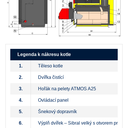
Legenda k nákresu kotle
1.
Těleso kotle
2.
Dvířka čistící
3.
Hořák na pelety ATMOS A25
4.
Ovládací panel
5.
Šnekový dopravník
6.
Výplň dvířek – Sibral velký s otvorem pro ho