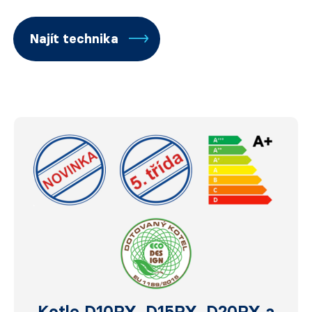
Najít technika
Kotle D10PX, D15PX, D20PX a