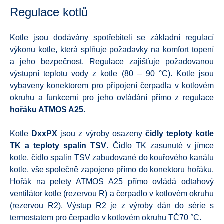
Regulace kotlů
Kotle jsou dodávány spotřebiteli se základní regulací
výkonu kotle, která splňuje požadavky na komfort topení
a jeho bezpečnost. Regulace zajišťuje požadovanou
výstupní teplotu vody z kotle (80 – 90 °C). Kotle jsou
vybaveny konektorem pro připojení čerpadla v kotlovém
okruhu a funkcemi pro jeho ovládání přímo z regulace
hořáku ATMOS A25
.
Kotle
DxxPX
jsou z výroby osazeny
čidly teploty kotle
TK a teploty spalin TSV
. Čidlo TK zasunuté v jímce
kotle, čidlo spalin TSV zabudované do kouřového kanálu
kotle, vše společně zapojeno přímo do konektoru hořáku.
Hořák na pelety ATMOS A25 přímo ovládá odtahový
ventilátor kotle (rezervou R) a čerpadlo v kotlovém okruhu
(rezervou R2). Výstup R2 je z výroby dán do série s
termostatem pro čerpadlo v kotlovém okruhu TČ70 °C.