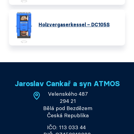
Holzvergaserkessel – DC105S
Jaroslav Cankař a syn ATMOS
Velenského 487
294 21
Bělá pod Bezdězem
Česká Republika
IČO: 113 033 44