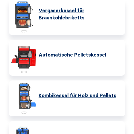
Vergaserkessel für
Braunkohlebriketts
Automatische Pelletskessel
Kombikessel für Holz und Pellets