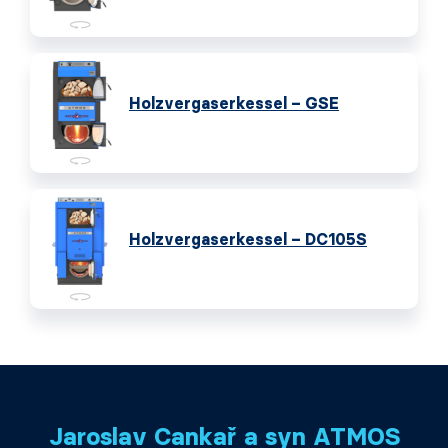
Holzvergaserkessel – GSE
Holzvergaserkessel – DC105S
Jaroslav Cankař a syn ATMOS