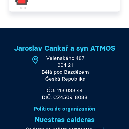
Jaroslav Cankař a syn ATMOS
Velenského 487
294 21
Bělá pod Bezdězem
Česká Republika
IČO: 113 033 44
DIČ: CZ450918088
Política de organización
Nuestras calderas