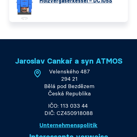
Holzvergaserkessel – DC105S
Jaroslav Cankař a syn ATMOS
Velenského 487
294 21
Bělá pod Bezdězem
Česká Republika
IČO: 113 033 44
DIČ: CZ450918088
Unternehmenspolitik
Interessante verweise