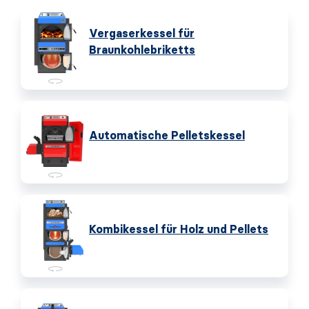
Vergaserkessel für
Braunkohlebriketts
Automatische Pelletskessel
Kombikessel für Holz und Pellets