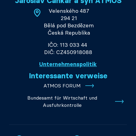
Jaroslav Cankař a syn ATMOS
Velenského 487
294 21
Bělá pod Bezdězem
Česká Republika
IČO: 113 033 44
DIČ: CZ450918088
Unternehmenspolitik
Interessante verweise
ATMOS FORUM
Bundesamt für Wirtschaft und
Ausfuhrkontrolle