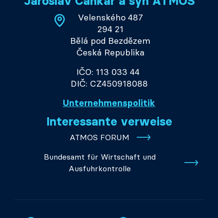
Jaroslav Cankař a syn ATMOS
Velenského 487
294 21
Bělá pod Bezdězem
Česká Republika
IČO: 113 033 44
DIČ: CZ450918088
Unternehmenspolitik
Interessante verweise
ATMOS FORUM
Bundesamt für Wirtschaft und
Ausfuhrkontrolle