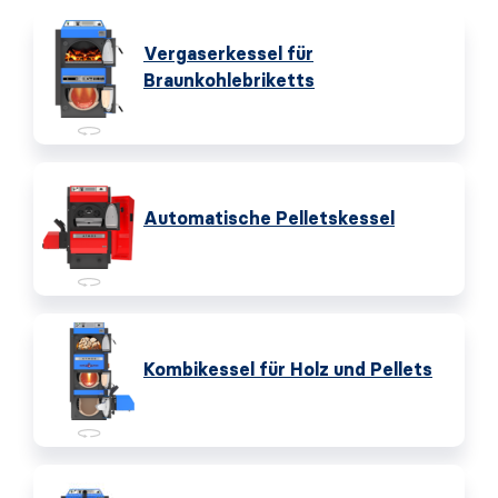
Vergaserkessel für
Braunkohlebriketts
Automatische Pelletskessel
Kombikessel für Holz und Pellets