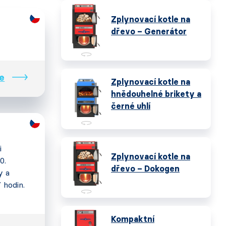
Zplynovací kotle na
dřevo – Generátor
e
Zplynovací kotle na
hnědouhelné brikety a
černé uhlí
i
Zplynovací kotle na
0.
dřevo – Dokogen
y a
7 hodin.
Kompaktní