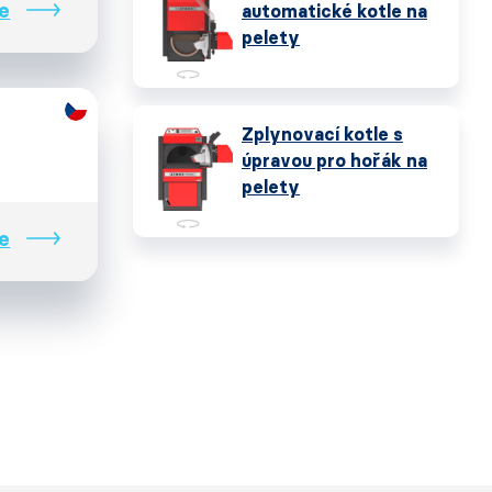
e
automatické kotle na
pelety
Zplynovací kotle s
úpravou pro hořák na
pelety
e