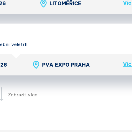
Víc
026
LITOMĚŘICE
vební veletrh
Víc
026
PVA EXPO PRAHA
Zobrazit více