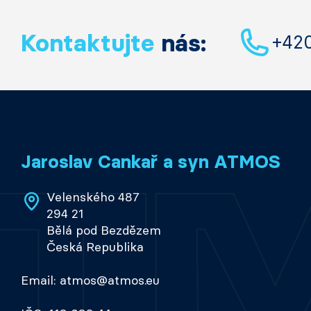
Kontaktujte
nás:
+42
Jaroslav Cankař a syn ATMOS
Velenského 487
294 21
Bělá pod Bezdězem
Česká Republika
Email: atmos@atmos.eu