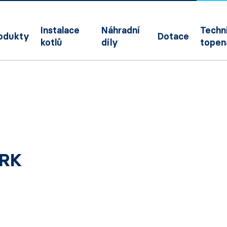
Instalace
Náhradní
Techni
odukty
Dotace
kotlů
díly
topen
ERK