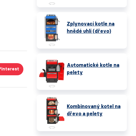
Zplynovací kotle na
hnědé uhlí (dřevo)
Automatické kotle na
Pinterest
pelety
Kombinovaný kotel na
dřevo a pelety