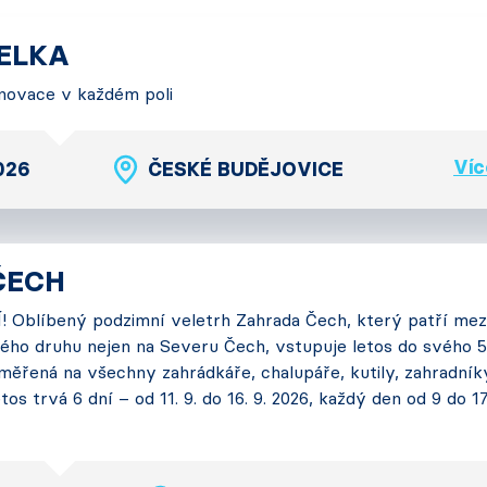
TELKA
 Inovace v každém poli
Víc
2026
ČESKÉ BUDĚJOVICE
ČECH
 Oblíbený podzimní veletrh Zahrada Čech, který patří mez
ého druhu nejen na Severu Čech, vstupuje letos do svého 5
měřená na všechny zahrádkáře, chalupáře, kutily, zahradník
tos trvá 6 dní – od 11. 9. do 16. 9. 2026, každý den od 9 do 1