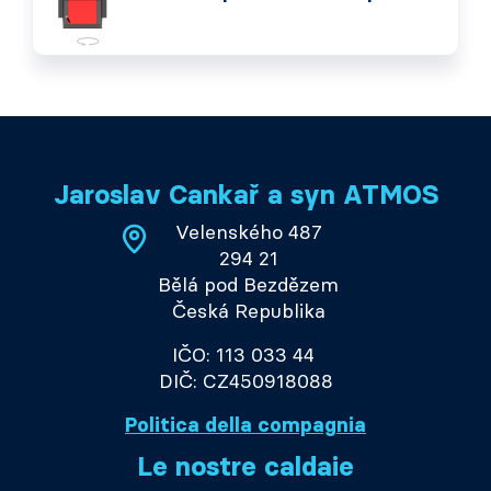
Jaroslav Cankař a syn ATMOS
Velenského 487
294 21
Bělá pod Bezdězem
Česká Republika
IČO: 113 033 44
DIČ: CZ450918088
Politica della compagnia
Le nostre caldaie