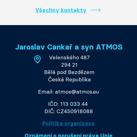
Všechny kontakty
Jaroslav Cankař a syn ATMOS
Velenského 487
294 21
Bělá pod Bezdězem
Česká Republika
Email: atmos@atmos.eu
IČO: 113 033 44
DIČ: CZ450918088
Politika organizace
Oznámení o porušení práva Unie