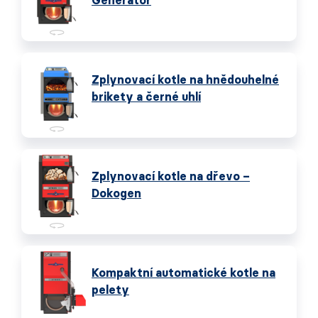
Generátor
Zplynovací kotle na hnědouhelné
brikety a černé uhlí
Zplynovací kotle na dřevo –
Dokogen
Kompaktní automatické kotle na
pelety