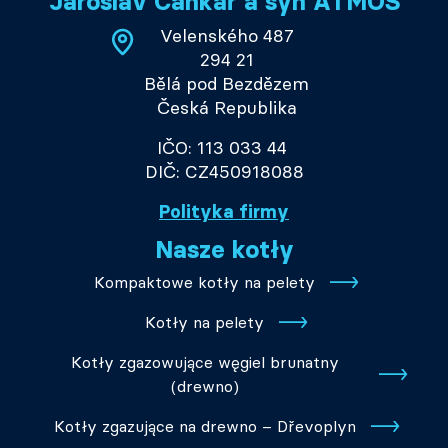
Jaroslav Cankař a syn ATMOS
Velenského 487
294 21
Bělá pod Bezdězem
Česká Republika
IČO: 113 033 44
DIČ: CZ450918088
Polityka firmy
Nasze kotły
Kompaktowe kotły na pelety
Kotły na pelety
Kotły zgazowujące węgiel brunatny
(drewno)
Kotły zgazujące na drewno – Dřevoplyn