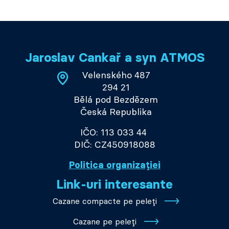
Jaroslav Cankař a syn ATMOS
Velenského 487
294 21
Bělá pod Bezdězem
Česká Republika
IČO: 113 033 44
DIČ: CZ450918088
Politica organizației
Link-uri interesante
Cazane compacte pe peleți
Cazane pe peleți