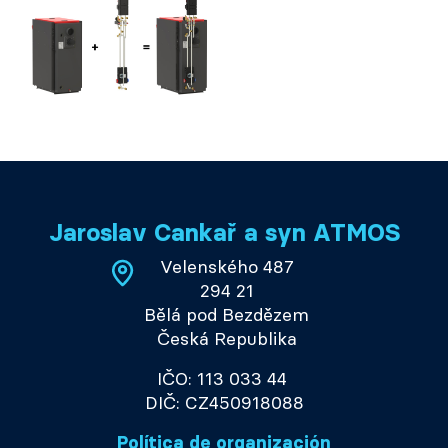
Jaroslav Cankař a syn ATMOS
Velenského 487
294 21
Bělá pod Bezdězem
Česká Republika
IČO: 113 033 44
DIČ: CZ450918088
Política de organización