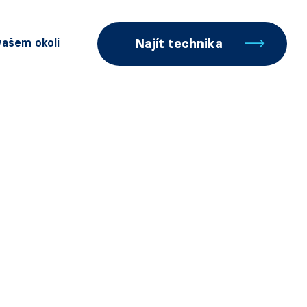
 vašem okolí
Najít technika