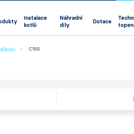
Instalace
Náhradní
Techni
odukty
Dotace
kotlů
díly
topen
(dřevo)
C15S