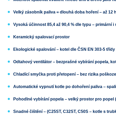
Velký zásobník paliva
= dlouhá doba hoření – až 12 h
Vysoká účinnost 85,4 až 90,4 % dle typu
– primární i
Keramický spalovací prostor
Ekologické spalování
– kotel dle
ČSN EN 303-5
třídy
Odtahový ventilátor
– bezprašné vybírání popela, ko
Chladící smyčka proti přetopení
– bez rizika poškoze
Automatické vypnutí kotle po dohoření paliva
– spal
Pohodlné vybírání popela
– velký prostor pro popel 
Snadné čištění
–
(C25ST, C32ST, C50S – kotle s trub