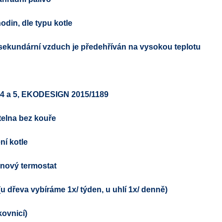
odin, dle typu kotle
 sekundární vzduch je předehříván na vysokou teplotu
 4 a 5,
EKODESIGN
2015/1189
telna bez kouře
ní kotle
inový termostat
(u dřeva vybíráme 1x/ týden, u uhlí 1x/ denně)
kovnicí)