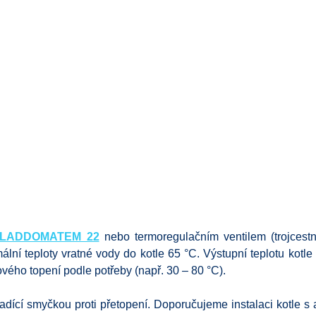
LADDOMATEM 22
nebo termoregulačním ventilem (trojces
mální teploty vratné vody do kotle 65 °C. Výstupní teplotu kot
ového topení podle potřeby (např. 30 – 80 °C).
dící smyčkou proti přetopení. Doporučujeme instalaci kotle s a