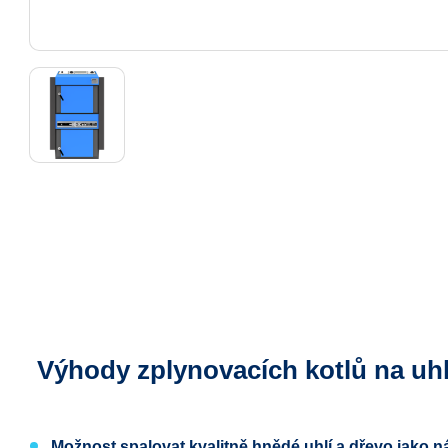
Výhody zplynovacích kotlů na uh
Možnost spalovat kvalitně hnědé uhlí
a dřevo jako n