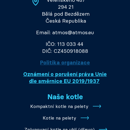
Velenského 487
294 21
Bělá pod Bezdězem
Česká Republika
Email: atmos@atmos.eu
IČO: 113 033 44
DIČ: CZ450918088
Politika organizace
Oznámení o porušení práva Unie
dle směrnice EU 2019/1937
Naše kotle
Kompaktní kotle na pelety
Kotle na pelety
Zplynovací kotle na uhlí (dřevo)