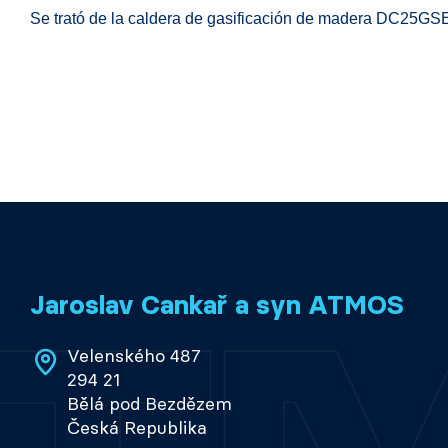
Se trató de la caldera de gasificación de madera DC25GS
Jaroslav Cankař a syn ATMOS
Velenského 487
294 21
Bělá pod Bezdězem
Česká Republika