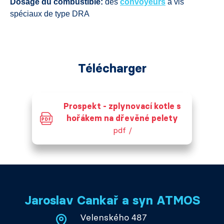
Dosage du combustible:
des
convoyeurs
à vis
spéciaux de type DRA
Télécharger
Prospekt - zplynovací kotle s
hořákem na dřevěné pelety
pdf /
Jaroslav Cankař a syn ATMOS
Velenského 487