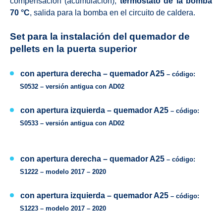
compensación (acumulación),
termóstato de la bomba
70 °C
, salida para la bomba en el circuito de caldera.
Set para la instalación del quemador de
pellets en la puerta superior
con apertura derecha –
quemador A25
– código:
S0532 –
versión antigua con
AD02
con apertura izquierda –
quemador
A25
– código:
S0533 –
versión antigua con
AD02
con apertura derecha –
quemador
A25
– código:
S1222 –
modelo
2017 – 2020
con apertura izquierda –
quemador
A25
– código:
S1223 –
modelo
2017 – 2020