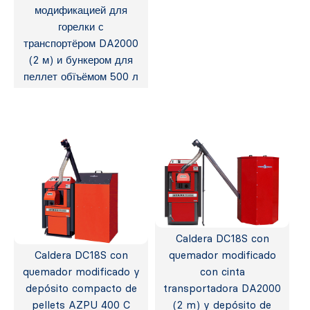
модификацией для
горелки с
транспортёром DA2000
(2 м) и бункером для
пеллет обїъёмом 500 л
Caldera DC18S con
Caldera DC18S con
quemador modificado
quemador modificado y
con cinta
depósito compacto de
transportadora DA2000
pellets AZPU 400 C
(2 m) y depósito de