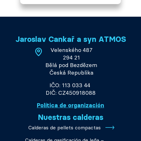
Jaroslav Cankař a syn ATMOS
Velenského 487
294 21
Bělá pod Bezdězem
Česká Republika
IČO: 113 033 44
DIČ: CZ450918088
Política de organización
Nuestras calderas
Calderas de pellets compactas
Calderas de gasificación de leña –