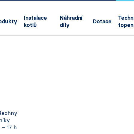
Instalace
Náhradní
Techni
odukty
Dotace
kotlů
díly
topen
všechny
níky
 – 17 h