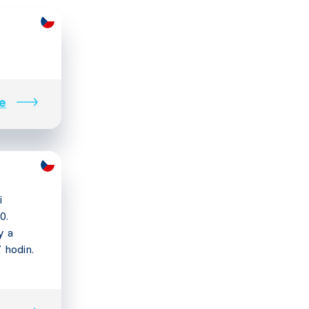
e
i
0.
y a
7 hodin.