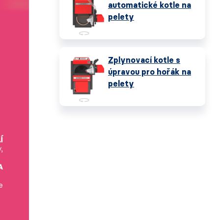
automatické kotle na
pelety
Zplynovací kotle s
úpravou pro hořák na
pelety