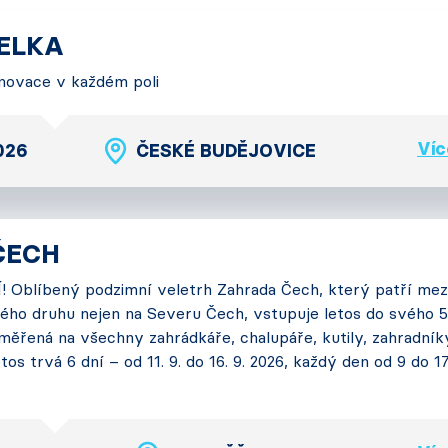
TELKA
 Inovace v každém poli
Víc
2026
ČESKÉ BUDĚJOVICE
ČECH
 Oblíbený podzimní veletrh Zahrada Čech, který patří mez
ého druhu nejen na Severu Čech, vstupuje letos do svého 5
měřená na všechny zahrádkáře, chalupáře, kutily, zahradník
tos trvá 6 dní – od 11. 9. do 16. 9. 2026, každý den od 9 do 1