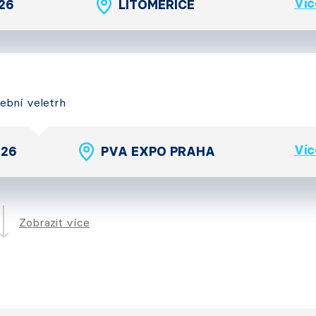
Víc
026
LITOMĚŘICE
vební veletrh
Víc
026
PVA EXPO PRAHA
Zobrazit více