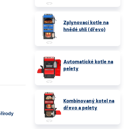
Zplynovací kotle na
hnědé uhlí (dřevo)
Automatické kotle na
pelety
Kombinovaný kotel na
dřevo a pelety
přírody