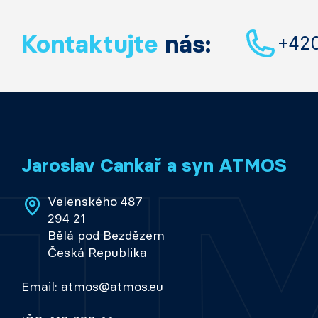
Kontaktujte
nás:
+42
Jaroslav Cankař a syn ATMOS
Velenského 487
294 21
Bělá pod Bezdězem
Česká Republika
Email: atmos@atmos.eu