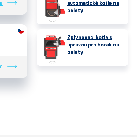
e
automatické kotle na
pelety
Zplynovací kotle s
úpravou pro hořák na
pelety
e