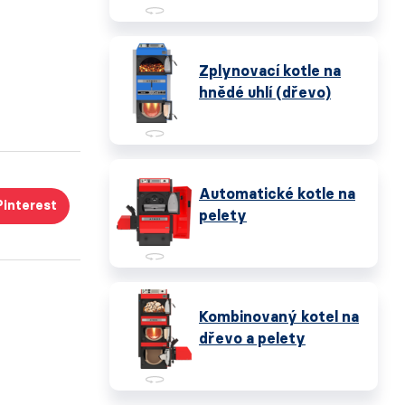
Zplynovací kotle na
hnědé uhlí (dřevo)
Automatické kotle na
Pinterest
pelety
Kombinovaný kotel na
dřevo a pelety