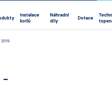
Instalace
Náhradní
Techni
odukty
Dotace
kotlů
díly
topen
 2019
 –