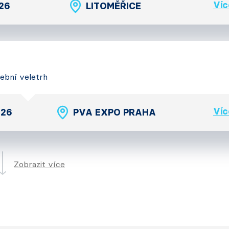
Víc
026
LITOMĚŘICE
vební veletrh
Víc
026
PVA EXPO PRAHA
Zobrazit více