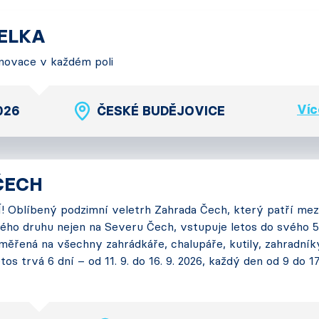
TELKA
 Inovace v každém poli
Víc
2026
ČESKÉ BUDĚJOVICE
ČECH
 Oblíbený podzimní veletrh Zahrada Čech, který patří mez
ého druhu nejen na Severu Čech, vstupuje letos do svého 5
měřená na všechny zahrádkáře, chalupáře, kutily, zahradník
tos trvá 6 dní – od 11. 9. do 16. 9. 2026, každý den od 9 do 1