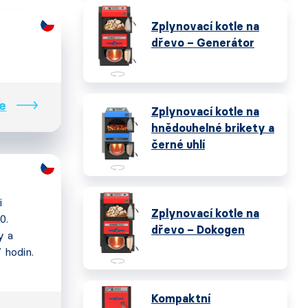
Zplynovací kotle na
dřevo – Generátor
e
Zplynovací kotle na
hnědouhelné brikety a
černé uhlí
i
Zplynovací kotle na
0.
dřevo – Dokogen
y a
7 hodin.
Kompaktní