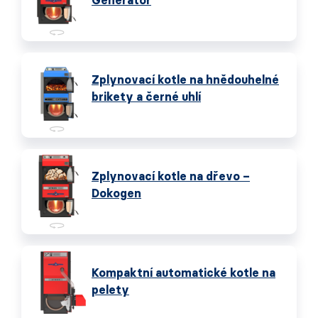
Generátor
Zplynovací kotle na hnědouhelné
brikety a černé uhlí
Zplynovací kotle na dřevo –
Dokogen
Kompaktní automatické kotle na
pelety