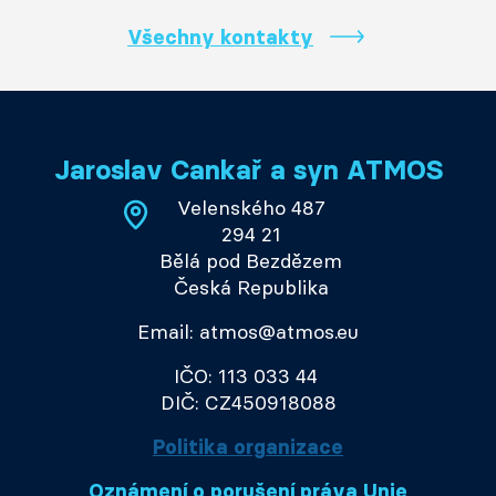
Všechny kontakty
Jaroslav Cankař a syn ATMOS
Velenského 487
294 21
Bělá pod Bezdězem
Česká Republika
Email: atmos@atmos.eu
IČO: 113 033 44
DIČ: CZ450918088
Politika organizace
Oznámení o porušení práva Unie