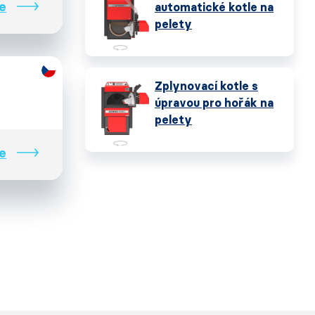
e
automatické kotle na
pelety
Zplynovací kotle s
úpravou pro hořák na
pelety
e