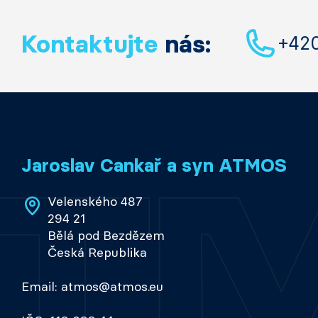
Kontaktujte
nás:
+42
Jaroslav Cankař a syn ATMOS
Velenského 487
294 21
Bělá pod Bezdězem
Česká Republika
Email: atmos@atmos.eu