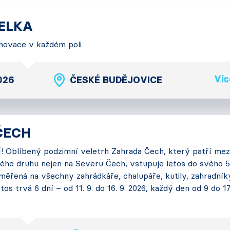
TELKA
 Inovace v každém poli
Víc
2026
ČESKÉ BUDĚJOVICE
ČECH
 Oblíbený podzimní veletrh Zahrada Čech, který patří mez
ého druhu nejen na Severu Čech, vstupuje letos do svého 5
měřená na všechny zahrádkáře, chalupáře, kutily, zahradník
tos trvá 6 dní – od 11. 9. do 16. 9. 2026, každý den od 9 do 1