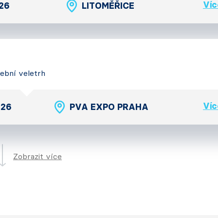
Víc
026
LITOMĚŘICE
vební veletrh
Víc
026
PVA EXPO PRAHA
Zobrazit více