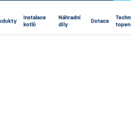
Instalace
Náhradní
Techni
odukty
Dotace
kotlů
díly
topen