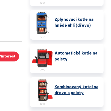
Zplynovací kotle na
hnědé uhlí (dřevo)
Automatické kotle na
Pinterest
pelety
Kombinovaný kotel na
dřevo a pelety