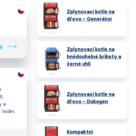
Zplynovací kotle na
dřevo – Generátor
e
Zplynovací kotle na
hnědouhelné brikety a
černé uhlí
i
Zplynovací kotle na
0.
dřevo – Dokogen
y a
7 hodin.
Kompaktní