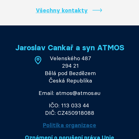
Všechny kontakty
Jaroslav Cankař a syn ATMOS
Velenského 487
294 21
Bělá pod Bezdězem
Česká Republika
Email: atmos@atmos.eu
IČO: 113 033 44
DIČ: CZ450918088
Politika organizace
Oznámení o porušení práva Unie