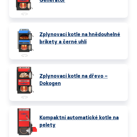
Generátor
Zplynovací kotle na hnědouhelné
brikety a černé uhlí
Zplynovací kotle na dřevo –
Dokogen
Kompaktní automatické kotle na
pelety