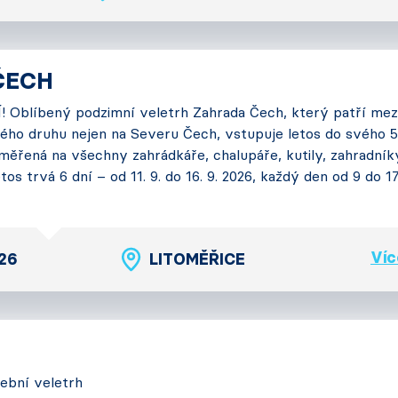
ČECH
 Oblíbený podzimní veletrh Zahrada Čech, který patří mez
ého druhu nejen na Severu Čech, vstupuje letos do svého 5
měřená na všechny zahrádkáře, chalupáře, kutily, zahradník
tos trvá 6 dní – od 11. 9. do 16. 9. 2026, každý den od 9 do 1
Víc
026
LITOMĚŘICE
vební veletrh