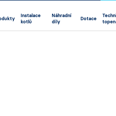
Instalace
Náhradní
Techni
odukty
Dotace
kotlů
díly
topen