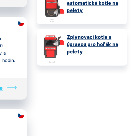
automatické kotle na
pelety
Zplynovací kotle s
i
úpravou pro hořák na
0.
pelety
y a
7 hodin.
e