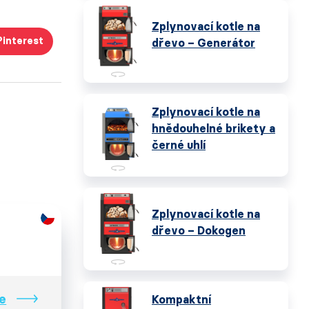
Zplynovací kotle na
Pinterest
dřevo – Generátor
Zplynovací kotle na
hnědouhelné brikety a
černé uhlí
Zplynovací kotle na
dřevo – Dokogen
e
Kompaktní