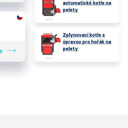
automatické kotle na
pelety
Zplynovací kotle s
úpravou pro hořák na
pelety
e