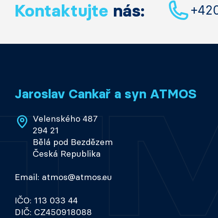
Kontaktujte
nás:
+42
Jaroslav Cankař a syn ATMOS
Velenského 487
294 21
Bělá pod Bezdězem
Česká Republika
Email: atmos@atmos.eu
IČO: 113 033 44
DIČ: CZ450918088