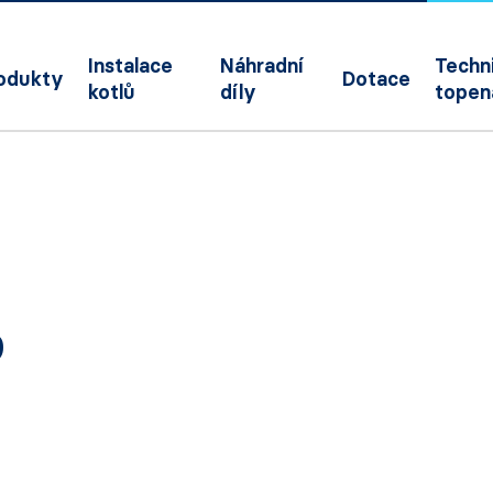
Instalace
Náhradní
Techni
odukty
Dotace
kotlů
díly
topen
9