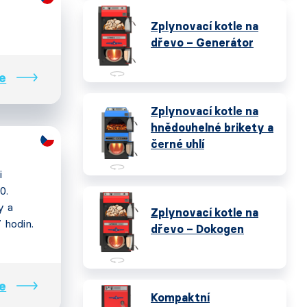
Zplynovací kotle na
dřevo – Generátor
e
Zplynovací kotle na
hnědouhelné brikety a
černé uhlí
i
0.
y a
Zplynovací kotle na
7 hodin.
dřevo – Dokogen
e
Kompaktní