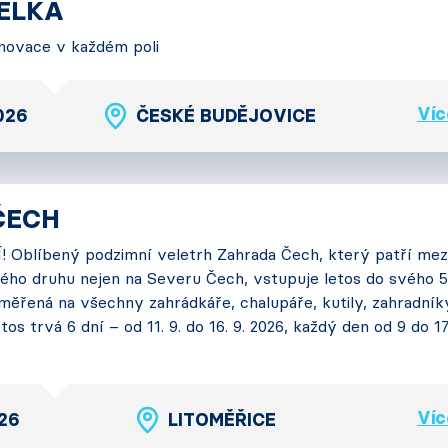
TELKA
 Inovace v každém poli
Víc
2026
ČESKÉ BUDĚJOVICE
ČECH
 Oblíbený podzimní veletrh Zahrada Čech, který patří mez
ého druhu nejen na Severu Čech, vstupuje letos do svého 5
měřená na všechny zahrádkáře, chalupáře, kutily, zahradník
tos trvá 6 dní – od 11. 9. do 16. 9. 2026, každý den od 9 do 1
Víc
026
LITOMĚŘICE