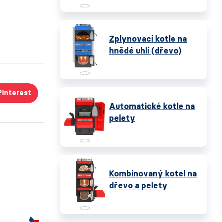
Zplynovací kotle na
hnědé uhlí (dřevo)
Pinterest
Automatické kotle na
pelety
Kombinovaný kotel na
dřevo a pelety