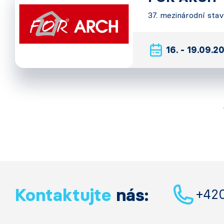
37. mezinárodní sta
16. - 19.09.2
Kontaktujte
nás:
+42