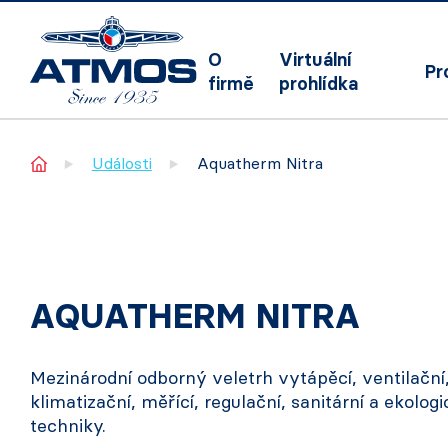
O
Virtuální
Pr
firmě
prohlídka
Home
Události
Aquatherm Nitra
AQUATHERM NITRA
Mezinárodní odborný veletrh vytápěcí, ventilační
klimatizační, měřící, regulační, sanitární a ekolog
techniky.