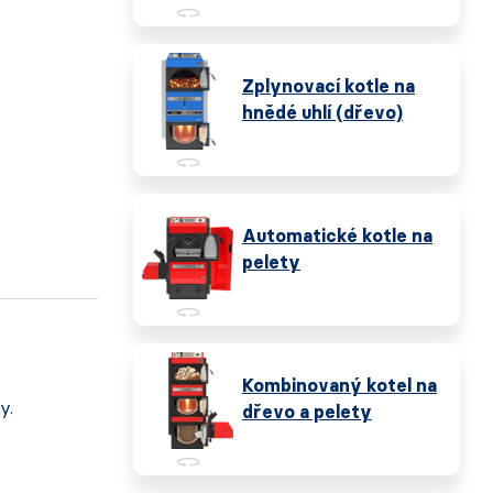
Zplynovací kotle na
hnědé uhlí (dřevo)
Automatické kotle na
pelety
Kombinovaný kotel na
y.
dřevo a pelety