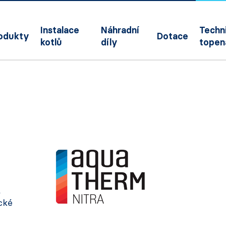
Instalace
Náhradní
Techni
odukty
Dotace
kotlů
díly
topen
,
ické