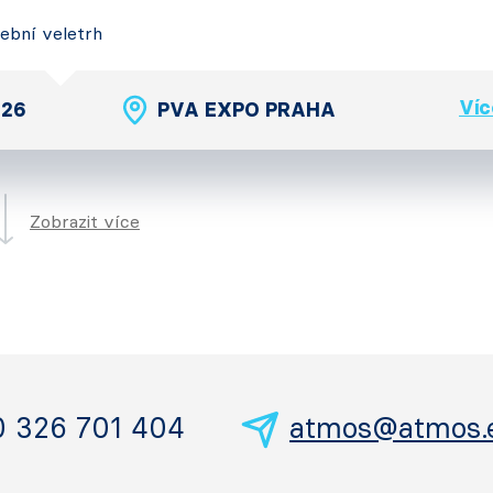
vební veletrh
Víc
026
PVA EXPO PRAHA
Zobrazit více
0 326 701 404
atmos@atmos.