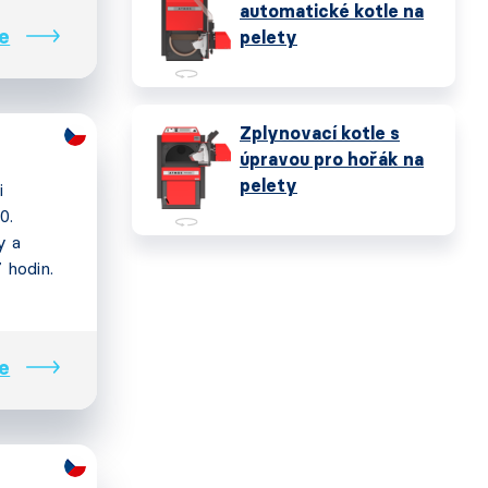
automatické kotle na
e
pelety
Zplynovací kotle s
úpravou pro hořák na
pelety
i
0.
y a
7 hodin.
e