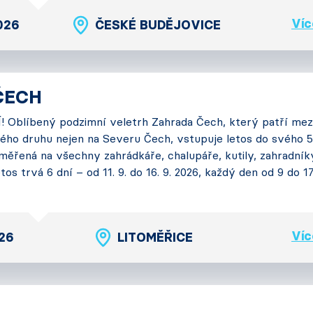
Víc
2026
ČESKÉ BUDĚJOVICE
ČECH
 Oblíbený podzimní veletrh Zahrada Čech, který patří mez
ého druhu nejen na Severu Čech, vstupuje letos do svého 5
měřená na všechny zahrádkáře, chalupáře, kutily, zahradník
tos trvá 6 dní – od 11. 9. do 16. 9. 2026, každý den od 9 do 1
Víc
026
LITOMĚŘICE