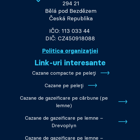
294 21
Bělá pod Bezdězem
Česká Republika
IČO: 113 033 44
DIČ: CZ450918088
Politica organizației
Link-uri interesante
Cazane compacte pe peleți
Cazane pe peleți
Cazane de gazeificare pe cărbune (pe
lemne)
Cazane de gazeificare pe lemne –
Drevoplyn
Cazane de gazeificare pe lemne –