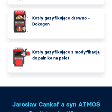
Kotły gazyfikujące drewno –
Dokogen
Kotły gazyfikujące z modyfikacją
do palnika na pelet
Jaroslav Cankař a syn ATMOS