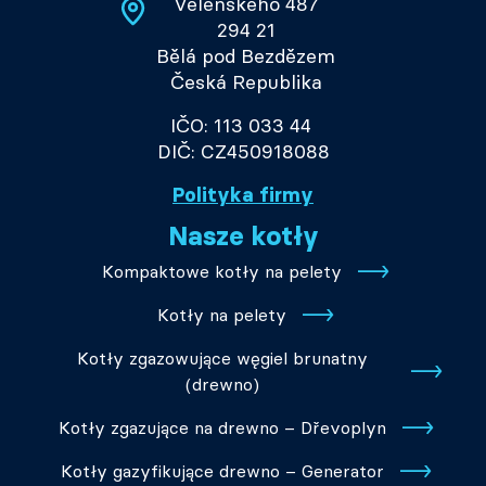
Velenského 487
294 21
Bělá pod Bezdězem
Česká Republika
IČO: 113 033 44
DIČ: CZ450918088
Polityka firmy
Nasze kotły
Kompaktowe kotły na pelety
Kotły na pelety
Kotły zgazowujące węgiel brunatny
(drewno)
Kotły zgazujące na drewno – Dřevoplyn
Kotły gazyfikujące drewno – Generator