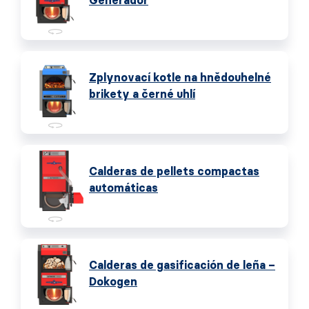
Generador
Zplynovací kotle na hnědouhelné
brikety a černé uhlí
Calderas de pellets compactas
automáticas
Calderas de gasificación de leña –
Dokogen