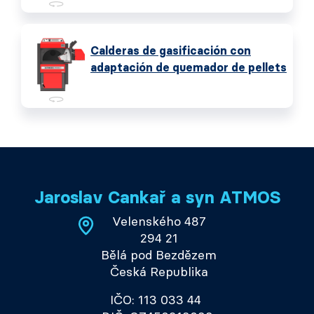
Calderas de gasificación con
adaptación de quemador de pellets
Jaroslav Cankař a syn ATMOS
Velenského 487
294 21
Bělá pod Bezdězem
Česká Republika
IČO: 113 033 44