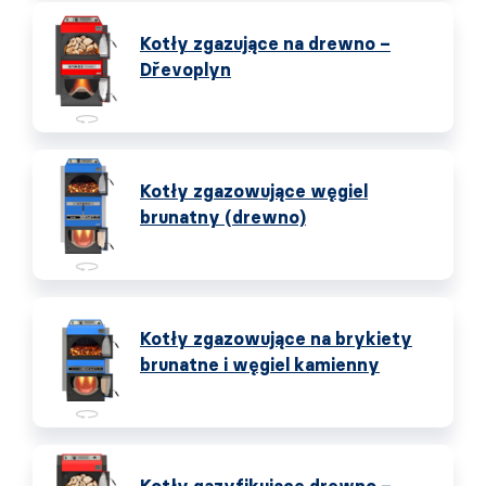
Kotły zgazujące na drewno –
Dřevoplyn
Kotły zgazowujące węgiel
brunatny (drewno)
Kotły zgazowujące na brykiety
brunatne i węgiel kamienny