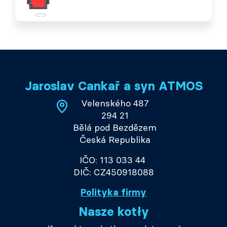
Jaroslav Cankař a syn ATMOS
Velenského 487
294 21
Bělá pod Bezdězem
Česká Republika
IČO: 113 033 44
DIČ: CZ450918088
Polityka firmy
Nasze kotły