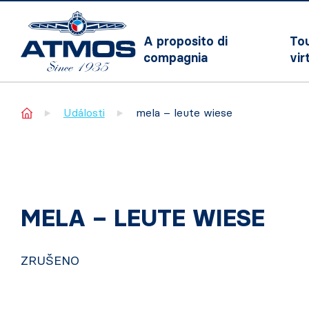
A proposito di
To
compagnia
vir
Home
Události
mela – leute wiese
MELA – LEUTE WIESE
ZRUŠENO