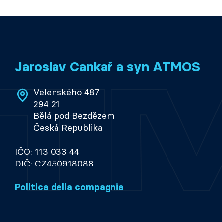
Jaroslav Cankař a syn ATMOS
Velenského 487
294 21
Bělá pod Bezdězem
Česká Republika
IČO: 113 033 44
DIČ: CZ450918088
Politica della compagnia