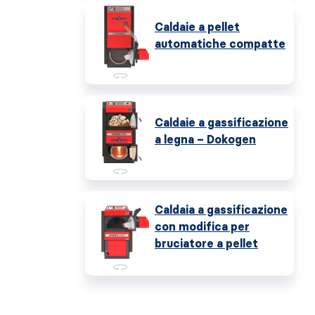
Caldaie a pellet
automatiche compatte
Caldaie a gassificazione
a legna – Dokogen
Caldaia a gassificazione
con modifica per
bruciatore a pellet