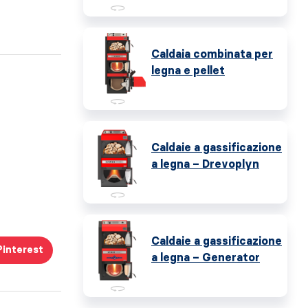
Caldaia combinata per
legna e pellet
Caldaie a gassificazione
a legna – Drevoplyn
Caldaie a gassificazione
Pinterest
a legna – Generator