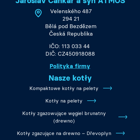
Jaroslav Cankař a syn ATMOS
Velenského 487
294 21
Bělá pod Bezdězem
Česká Republika
IČO: 113 033 44
DIČ: CZ450918088
Polityka firmy
Nasze kotły
Kompaktowe kotły na pelety
Kotły na pelety
Kotły zgazowujące węgiel brunatny
(drewno)
Kotły zgazujące na drewno – Dřevoplyn