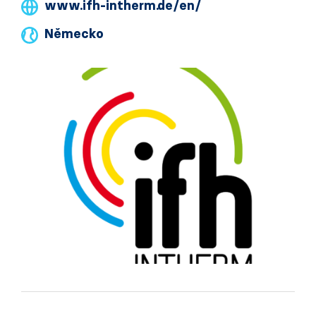
www.ifh-intherm.de/en/
Německo