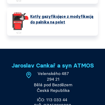
Kotły gazyfikujące z modyfikacją
do palnika na pelet
Jaroslav Cankař a syn ATMOS
Velenského 487
294 21
Bělá pod Bezdězem
Česká Republika
IČO: 113 033 44