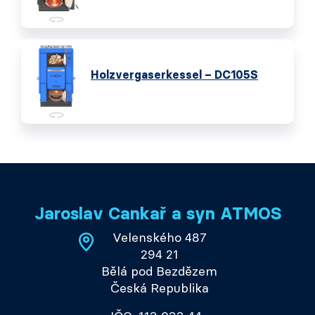
Holzvergaserkessel – DC105S
Jaroslav Cankař a syn ATMOS
Velenského 487
294 21
Bělá pod Bezdězem
Česká Republika