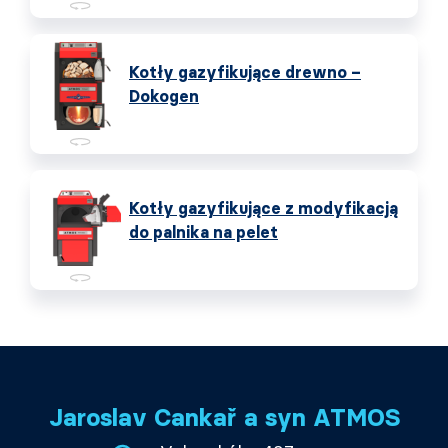
Kotły gazyfikujące drewno –
Dokogen
Kotły gazyfikujące z modyfikacją
do palnika na pelet
Jaroslav Cankař a syn ATMOS