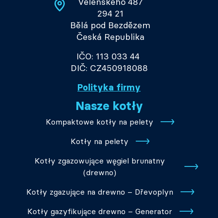
Velenského 487
294 21
Bělá pod Bezdězem
Česká Republika
IČO: 113 033 44
DIČ: CZ450918088
Polityka firmy
Nasze kotły
Kompaktowe kotły na pelety
Kotły na pelety
Kotły zgazowujące węgiel brunatny
(drewno)
Kotły zgazujące na drewno – Dřevoplyn
Kotły gazyfikujące drewno – Generator