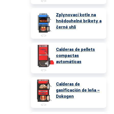
Zplynovací kotle na
hnědouhelné brikety a
černé uhlí
Calderas de pellets
compactas
automáticas
Calderas de
gasificación de leña –
Dokogen