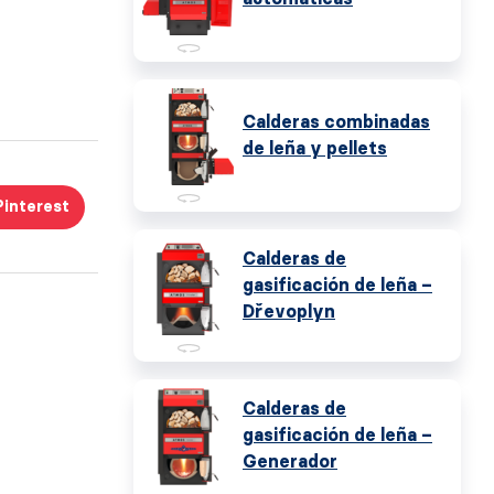
Calderas combinadas
de leña y pellets
Pinterest
Calderas de
gasificación de leña –
Dřevoplyn
Calderas de
gasificación de leña –
Generador