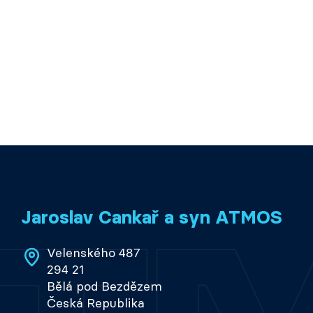
Jaroslav Cankař a syn ATMOS
Velenského 487
294 21
Bělá pod Bezdězem
Česká Republika