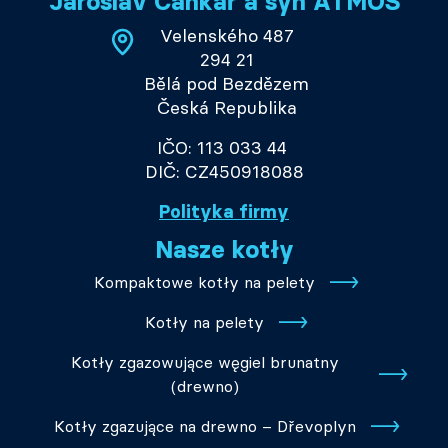
Jaroslav Cankař a syn ATMOS
Velenského 487
294 21
Bělá pod Bezdězem
Česká Republika
IČO: 113 033 44
DIČ: CZ450918088
Polityka firmy
Nasze kotły
Kompaktowe kotły na pelety
Kotły na pelety
Kotły zgazowujące węgiel brunatny
(drewno)
Kotły zgazujące na drewno – Dřevoplyn