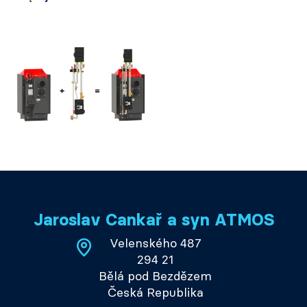
Jaroslav Cankař a syn ATMOS
Velenského 487
294 21
Bělá pod Bezdězem
Česká Republika