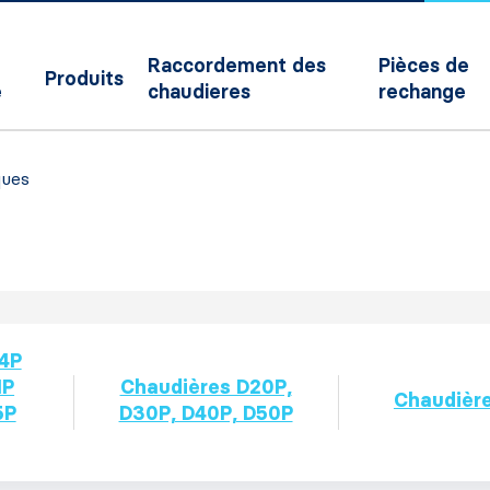
Raccordement des
Pièces de
Produits
e
chaudieres
rechange
ques
4P
1P
Chaudières D20P,
Chaudièr
5P
D30P, D40P, D50P