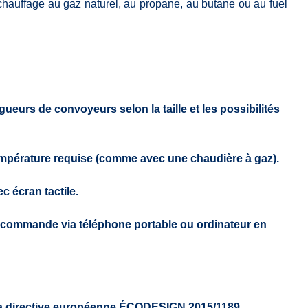
chauffage au gaz naturel, au propane, au butane ou au fuel
ngueurs de convoyeurs selon la taille et les possibilités
mpérature requise (comme avec une chaudière à gaz).
c écran tactile.
u commande via téléphone portable ou ordinateur en
a directive européenne
ÉCODESIGN
2015/1189.