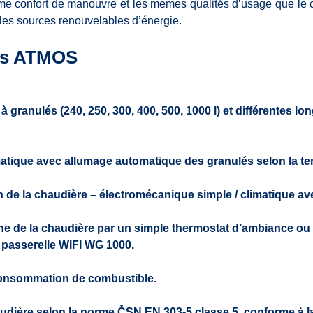
eme confort de manouvre et les memes qualités d’usage que le 
r les sources renouvelables d’énergie.
ets ATMOS
 à granulés (240, 250, 300, 400, 500, 1000 l) et différentes lo
tique avec allumage automatique des granulés selon la te
on de la chaudière – électromécanique simple / climatique ave
che de la chaudière par un simple thermostat d’ambiance o
a passerelle WIFI WG 1000.
 consommation de combustible.
udière selon la norme ČSN EN 303-5 classe 5, conforme à l