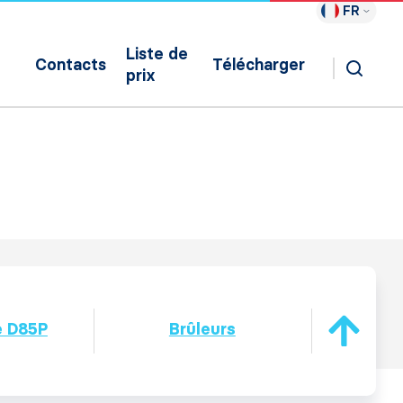
FR
Liste de
Contacts
Télécharger
prix
e D85P
Brûleurs