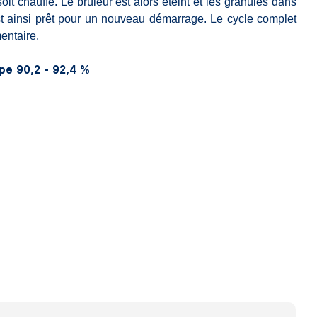
it chauffé. Le brûleur est alors éteint et les granulés dans
st ainsi prêt pour un nouveau démarrage. Le cycle complet
entaire.
pe 90,2 - 92,4 %