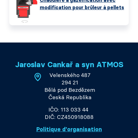
Chaudière à gazéification avec
modification pour brûleur à pellets
Jaroslav Cankař a syn ATMOS
Velenského 487
294 21
Bělá pod Bezdězem
Česká Republika
IČO: 113 033 44
DIČ: CZ450918088
Politique d'organisation