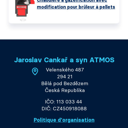
Chaudière à gazéification avec
modification pour brûleur à pellets
Jaroslav Cankař a syn ATMOS
Velenského 487
294 21
Bělá pod Bezdězem
Česká Republika
IČO: 113 033 44
DIČ: CZ450918088
Politique d'organisation