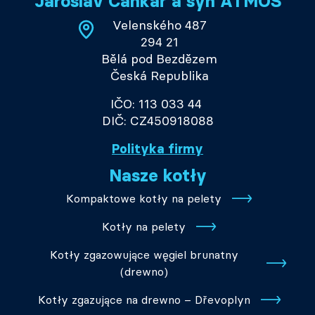
Jaroslav Cankař a syn ATMOS
Velenského 487
294 21
Bělá pod Bezdězem
Česká Republika
IČO: 113 033 44
DIČ: CZ450918088
Polityka firmy
Nasze kotły
Kompaktowe kotły na pelety
Kotły na pelety
Kotły zgazowujące węgiel brunatny
(drewno)
Kotły zgazujące na drewno – Dřevoplyn